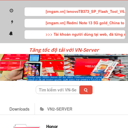
[vngsm.vn] lenovoTB373_SP_Flash_Tool_V6.zi
[vngsm.vn] Redmi Note 13 5G gold_China to gl
>>> Tài khoản người dùng tại web, đã từng sở hữ
Tăng tốc độ tải với VN-Server
Downloads
VN2-SERVER
Honor