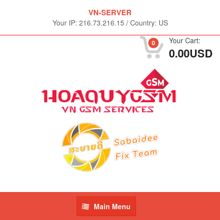
VN-SERVER
Your IP:
216.73.216.15
/
Country: US
Your Cart:
0
0.00USD
Main
Main Menu
Menu