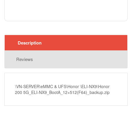
Description
Reviews
\VN-SERVER\eMMC & UFS\Honor \ELI-NX9\Honor
200 5G_ELI-NX9_BootA_12+512(F64)_backup.zip