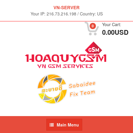
VN-SERVER
Your IP:
216.73.216.198
/
Country: US
Your Cart:
0
0.00USD
Main
Main Menu
Menu