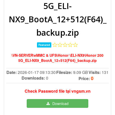
5G_ELI-
NX9_BootA_12+512(F64)_
backup.zip
Featured
\VN-SERVER\eMMC & UFS\Honor \ELI-NX9\Honor 200
5G_ELI-NX9_BootA_12+512(F64)_backup.zip
Date:
2026-01-17 09:13:30
Filesize:
9.09 GB
Visits:
131
Downloads:
0
0
Price:
Check Password file tại vngsm.vn
Download