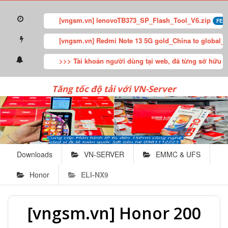
[vngsm.vn] lenovoTB373_SP_Flash_Tool_V6.zip
FEAT
[vngsm.vn] Redmi Note 13 5G gold_China to global_V
>>> Tài khoản người dùng tại web, đã từng sở hữu gói U
Tăng tốc độ tải với VN-Server
Downloads
VN-SERVER
EMMC & UFS
Honor
ELI-NX9
[vngsm.vn] Honor 200