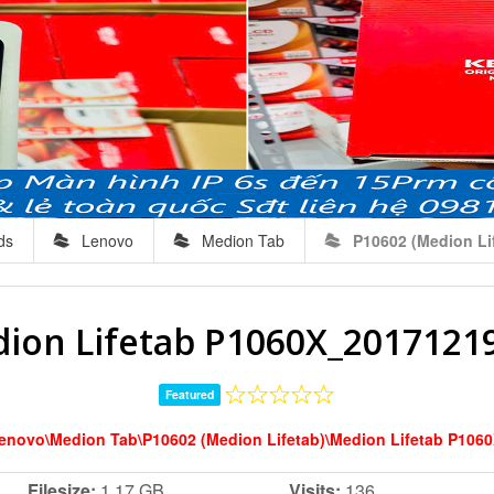
ds
Lenovo
Medion Tab
P10602 (Medion Li
ion Lifetab P1060X_20171219
Featured
novo\Medion Tab\P10602 (Medion Lifetab)\Medion Lifetab P106
Filesize:
1.17 GB
Visits:
136