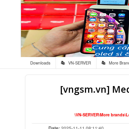
Downloads
VN-SERVER
More Bran
[vngsm.vn] Med
\VN-SERVER\More brands\Le
Date:
2025-11-11 08:11:40