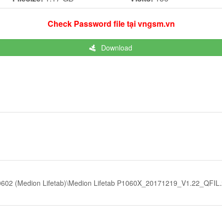
Check Password file tại vngsm.vn
Download
02 (Medion Lifetab)\Medion Lifetab P1060X_20171219_V1.22_QFIL.