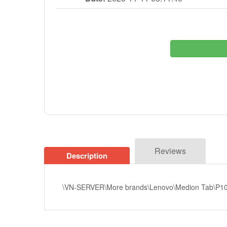
Reviews
Description
\VN-SERVER\More brands\Lenovo\Medion Tab\P106