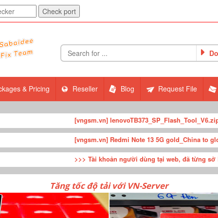
Do
ckages & Pricing
Reseller
Blog
Request File
[vngsm.vn] lenovoTB373_SP_Flash_Tool_V6.zip
FEATURED
[vngsm.vn] Redmi Note 13 5G gold_China to global_V14.0.
>>> Tài khoản người dùng tại web, đã từng sở hữu gói Unlim
Tăng tốc độ tải với VN-Server