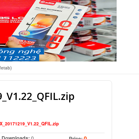
fetab)
_V1.22_QFIL.zip
0X_20171219_V1.22_QFIL.zip
Downloads:
0
0
Price: