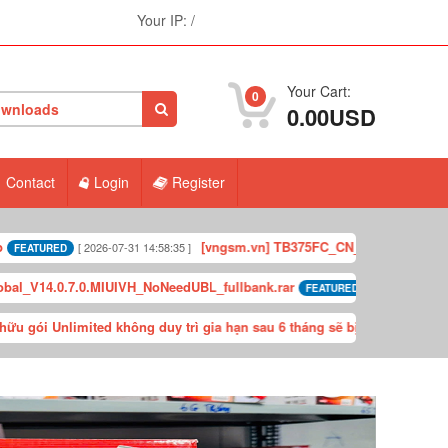
Your IP:
/
Your Cart:
0
wnloads
0.00USD
Contact
Login
Register
[vngsm.vn] TB375FC_CN_OPEN_USER_M21.814_V_ZU
[ 2026-07-31 14:58:35 ]
7.0.MIUIVH_NoNeedUBL_fullbank.rar
[vngsm.vn
[ 74 Downloads ]
FEATURED
ited không duy trì gia hạn sau 6 tháng sẽ bị xóa gói khuyến mãi. Khi kíc